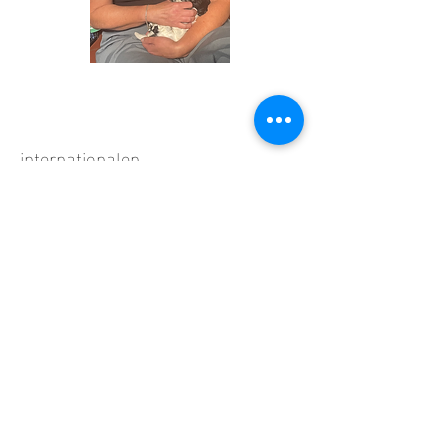
CONTACT
internationalen
rassehundeausstelung Karlsruhe
datum:
29.09.2024
keurmeester: Jane Eyeington
champion class: 1 U
club CAC
FCI CACIB
BOB
Baden-Württemberg
Sieger
Alpensieger